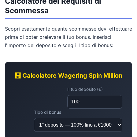
Calcolatore dei Requisiti di
Scommessa
Scopri esattamente quante scommesse devi effettuare
prima di poter prelevare il tuo bonus. Inserisci
l'importo del deposito e scegli il tipo di bonus:
🧮 Calcolatore Wagering Spin Million
Il tuo deposito (€)
Tipo di bonus