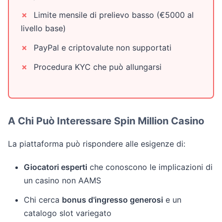
Limite mensile di prelievo basso (€5000 al
livello base)
PayPal e criptovalute non supportati
Procedura KYC che può allungarsi
A Chi Può Interessare Spin Million Casino
La piattaforma può rispondere alle esigenze di:
Giocatori esperti
che conoscono le implicazioni di
un casino non AAMS
Chi cerca
bonus d'ingresso generosi
e un
catalogo slot variegato