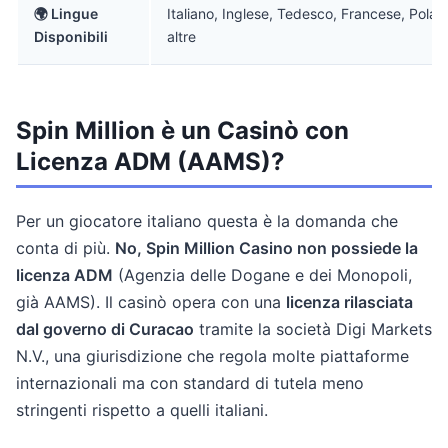
🌍 Lingue
Italiano, Inglese, Tedesco, Francese, Polac
Disponibili
altre
Spin Million è un Casinò con
Licenza ADM (AAMS)?
Per un giocatore italiano questa è la domanda che
conta di più.
No, Spin Million Casino non possiede la
licenza ADM
(Agenzia delle Dogane e dei Monopoli,
già AAMS). Il casinò opera con una
licenza rilasciata
dal governo di Curacao
tramite la società Digi Markets
N.V., una giurisdizione che regola molte piattaforme
internazionali ma con standard di tutela meno
stringenti rispetto a quelli italiani.