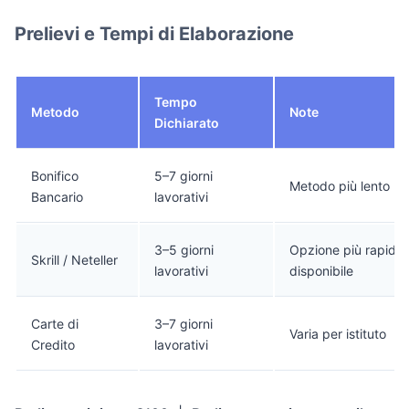
Prelievi e Tempi di Elaborazione
Tempo
Metodo
Note
Dichiarato
Bonifico
5–7 giorni
Metodo più lento
Bancario
lavorativi
3–5 giorni
Opzione più rapida
Skrill / Neteller
lavorativi
disponibile
Carte di
3–7 giorni
Varia per istituto
Credito
lavorativi