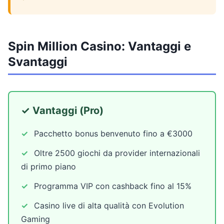
Spin Million Casino: Vantaggi e
Svantaggi
✓ Vantaggi (Pro)
Pacchetto bonus benvenuto fino a €3000
Oltre 2500 giochi da provider internazionali
di primo piano
Programma VIP con cashback fino al 15%
Casino live di alta qualità con Evolution
Gaming