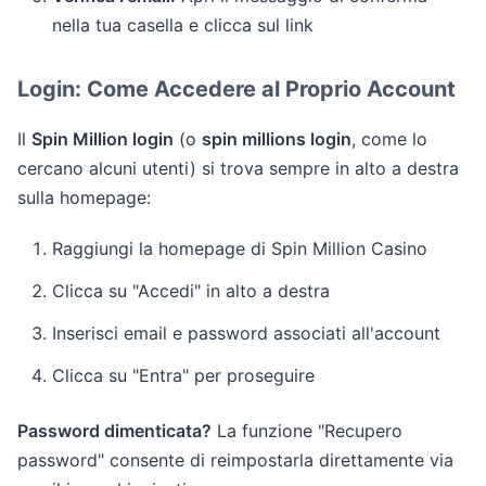
nella tua casella e clicca sul link
Login: Come Accedere al Proprio Account
Il
Spin Million login
(o
spin millions login
, come lo
cercano alcuni utenti) si trova sempre in alto a destra
sulla homepage:
Raggiungi la homepage di Spin Million Casino
Clicca su "Accedi" in alto a destra
Inserisci email e password associati all'account
Clicca su "Entra" per proseguire
Password dimenticata?
La funzione "Recupero
password" consente di reimpostarla direttamente via