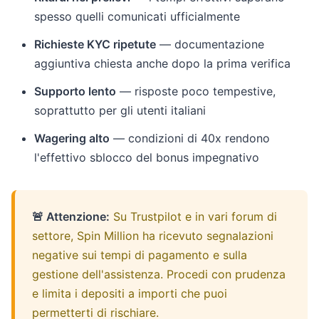
spesso quelli comunicati ufficialmente
Richieste KYC ripetute
— documentazione
aggiuntiva chiesta anche dopo la prima verifica
Supporto lento
— risposte poco tempestive,
soprattutto per gli utenti italiani
Wagering alto
— condizioni di 40x rendono
l'effettivo sblocco del bonus impegnativo
🚨 Attenzione:
Su Trustpilot e in vari forum di
settore, Spin Million ha ricevuto segnalazioni
negative sui tempi di pagamento e sulla
gestione dell'assistenza. Procedi con prudenza
e limita i depositi a importi che puoi
permetterti di rischiare.