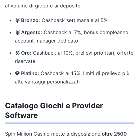
al volume di gioco e ai depositi:
🥉 Bronzo:
Cashback settimanale al 5%
🥈 Argento:
Cashback al 7%, bonus compleanno,
account manager dedicato
🥇 Oro:
Cashback al 10%, prelievi prioritari, offerte
riservate
💎 Platino:
Cashback al 15%, limiti di prelievo più
alti, vantaggi personalizzati
Catalogo Giochi e Provider
Software
Spin Million Casino mette a disposizione
oltre 2500