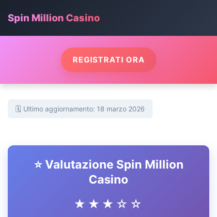
Spin Million Casino
REGISTRATI ORA
🗓 Ultimo aggiornamento: 18 marzo 2026
⭐ Valutazione Spin Million
Casino
★★★☆☆