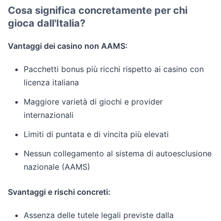
Cosa significa concretamente per chi
gioca dall'Italia?
Vantaggi dei casino non AAMS:
Pacchetti bonus più ricchi rispetto ai casino con
licenza italiana
Maggiore varietà di giochi e provider
internazionali
Limiti di puntata e di vincita più elevati
Nessun collegamento al sistema di autoesclusione
nazionale (AAMS)
Svantaggi e rischi concreti:
Assenza delle tutele legali previste dalla