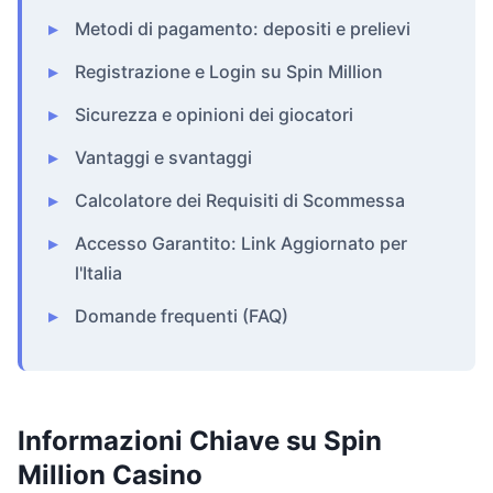
Metodi di pagamento: depositi e prelievi
Registrazione e Login su Spin Million
Sicurezza e opinioni dei giocatori
Vantaggi e svantaggi
Calcolatore dei Requisiti di Scommessa
Accesso Garantito: Link Aggiornato per
l'Italia
Domande frequenti (FAQ)
Informazioni Chiave su Spin
Million Casino