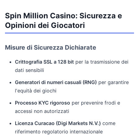
Spin Million Casino: Sicurezza e
Opinioni dei Giocatori
Misure di Sicurezza Dichiarate
Crittografia SSL a 128 bit
per la trasmissione dei
dati sensibili
Generatori di numeri casuali (RNG)
per garantire
l'equità dei giochi
Processo KYC rigoroso
per prevenire frodi e
accessi non autorizzati
Licenza Curacao (Digi Markets N.V.)
come
riferimento regolatorio internazionale